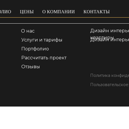
ОЛИО
ЦЕНЫ
О КОМПАНИИ
КОНТАКТЫ
Дизайн интерь
О нас
квартиры
Дизайн интерь
Услуги и тарифы
Портфолио
Рассчитать проект
Отзывы
Политика конфид
Пользовательское